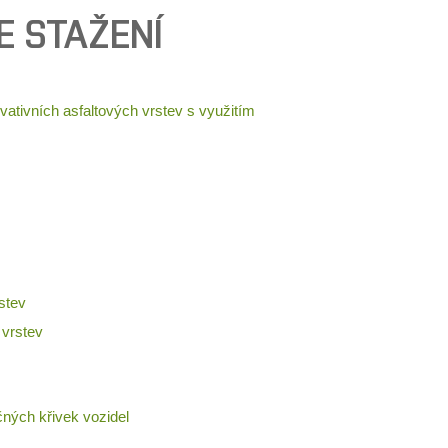
E STAŽENÍ
ativních asfaltových vrstev s využitím
stev
 vrstev
čných křivek vozidel