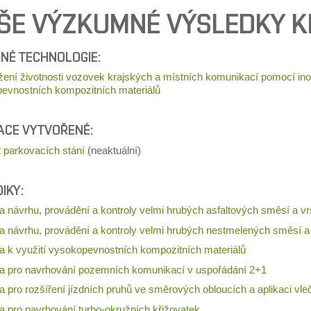
ŠE VÝZKUMNÉ VÝSLEDKY K
NÉ TECHNOLOGIE:
žení životnosti vozovek krajských a místních komunikací pomocí inov
evnostních kompozitních materiálů
ACE VYTVOŘENÉ:
 parkovacích stání
(neaktuální)
IKY:
a návrhu, provádění a kontroly velmi hrubých asfaltových směsí a vr
a návrhu, provádění a kontroly velmi hrubých nestmelených směsí a
a k využití vysokopevnostních kompozitních materiálů
a pro navrhování pozemních komunikací v uspořádání 2+1
 pro rozšíření jízdních pruhů ve směrových obloucích a aplikaci vle
a pro navrhování turbo-okružních křižovatek