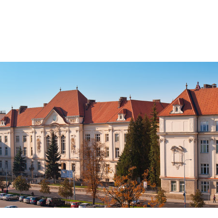
Jít
na
obsah