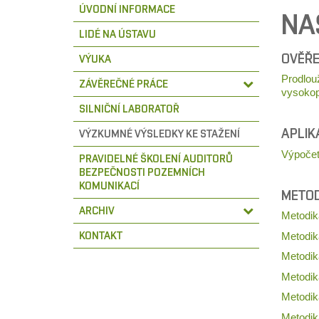
ÚVODNÍ INFORMACE
NA
LIDÉ NA ÚSTAVU
OVĚŘE
VÝUKA
Prodlou
ZÁVĚREČNÉ PRÁCE
vysokop
SILNIČNÍ LABORATOŘ
APLIK
VÝZKUMNÉ VÝSLEDKY KE STAŽENÍ
Výpočet
PRAVIDELNÉ ŠKOLENÍ AUDITORŮ
BEZPEČNOSTI POZEMNÍCH
KOMUNIKACÍ
METOD
ARCHIV
Metodik
KONTAKT
Metodik
Metodik
Metodik
Metodika
Metodik