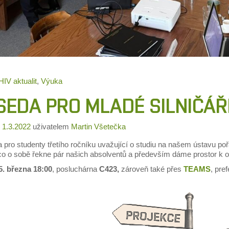
IV aktualit
,
Výuka
SEDA PRO MLADÉ SILNIČÁŘ
o
1.3.2022
uživatelem
Martin Všetečka
 pro studenty třetího ročníku uvažující o studiu na našem ústavu p
co o sobě řekne pár našich absolventů a především dáme prostor k 
5. března 18:00
, posluchárna
C423,
zároveň také přes
TEAMS
, pre