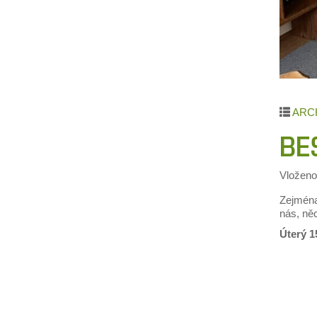
ARCH
BE
Vložen
Zejména
nás, ně
Úterý 1