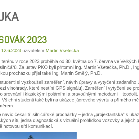
UKA
SOVÁK 2023
o
12.6.2023
uživatelem
Martin Všetečka
terénu v roce 2023 proběhla od 30. května do 7. června ve Velkých P
silničářů. Za ústav PKO byli přítomni Ing. Martin Všetečka, Ph.D., In
skou procházku přijel také Ing. Martin Smělý, Ph.D.
 studenti si vyzkoušeli zaměření, návrh úpravy a vytyčení zadaného
zi vinohrady, které nestíní GPS signálu). Zaměření i vytyčení se pro
o srovnání i klasickými polárními a pravoúhlými metodami – teodolit
. Všichni studenti také byli na ukázce jádrového vývrtu a příméh
měrem.
e navíc čekali tři silničářské procházky – jedna „projektantská“ s ukáz
kých sítí, jedna diagnostická s vizuální prohlídkou vozovky a jejích 
ě hotovou sítí komunikací.