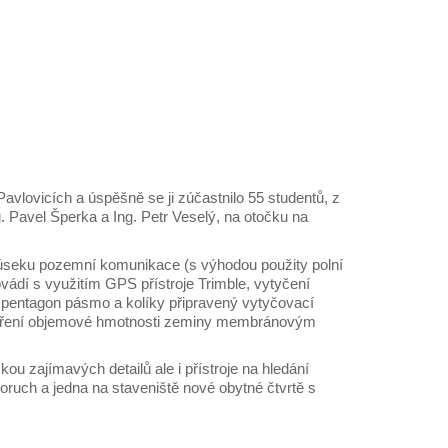
avlovicích a úspěšně se ji zúčastnilo 55 studentů, z
g. Pavel Šperka a Ing. Petr Veselý, na otočku na
 úseku pozemní komunikace (s výhodou použity polní
vádí s využitím GPS přístroje Trimble, vytyčení
, pentagon pásmo a kolíky připravený vytyčovací
o měření objemové hmotnosti zeminy membránovým
kou zajímavých detailů ale i přístroje na hledání
poruch a jedna na staveniště nové obytné čtvrtě s