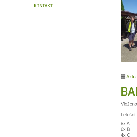
KONTAKT
Aktua
BA
Vložen
Letošní
8x A
6x B
4x C