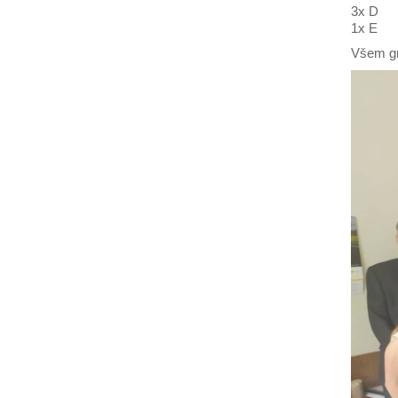
3x D
1x E
Všem gr