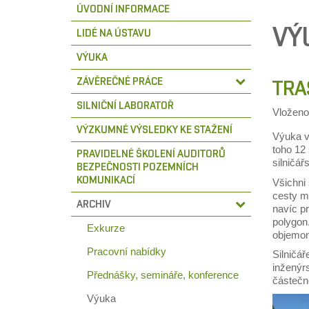
ÚVODNÍ INFORMACE
VÝ
LIDÉ NA ÚSTAVU
VÝUKA
ZÁVĚREČNÉ PRÁCE
TRA
SILNIČNÍ LABORATOŘ
Vložen
VÝZKUMNÉ VÝSLEDKY KE STAŽENÍ
Výuka v 
toho 12 
PRAVIDELNÉ ŠKOLENÍ AUDITORŮ
silničář
BEZPEČNOSTI POZEMNÍCH
KOMUNIKACÍ
Všichni
cesty me
ARCHIV
navíc pr
polygon
Exkurze
objemo
Pracovní nabídky
Silničář
inženýrs
Přednášky, semináře, konference
částečn
Výuka