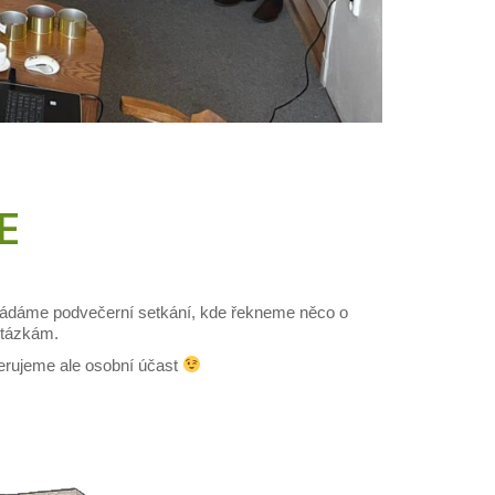
E
ořádáme podvečerní setkání, kde řekneme něco o
otázkám.
ferujeme ale osobní účast