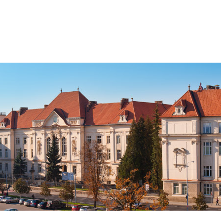
Jít
na
obsah