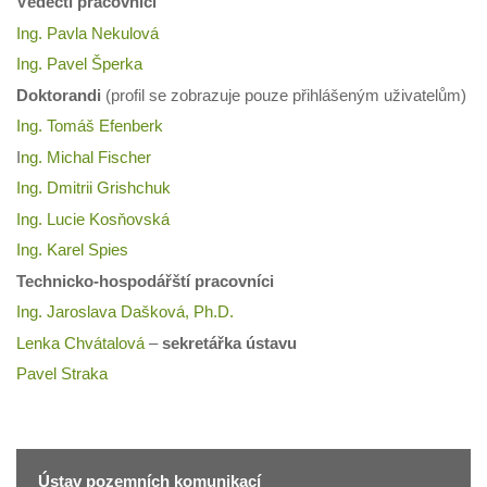
Vědečtí pracovníci
Ing. Pavla Nekulová
Ing. Pavel Šperka
Doktorandi
(profil se zobrazuje pouze přihlášeným uživatelům)
Ing. Tomáš Efenberk
I
ng. Michal Fischer
Ing. Dmitrii Grishchuk
Ing. Lucie Kosňovská
Ing. Karel Spies
Technicko-hospodářští pracovníci
Ing. Jaroslava Dašková, Ph.D.
Lenka Chvátalová
–
sekretářka ústavu
Pavel Straka
Ústav pozemních komunikací