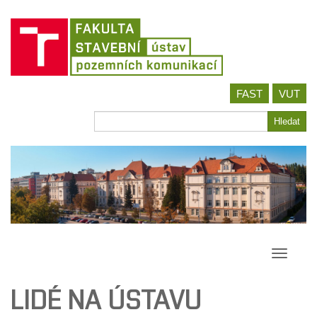
Jít
FAST
VUT
na
obsah
Hledat
Hledat
Přepína
navigac
LIDÉ NA ÚSTAVU