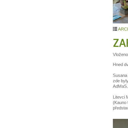
ARCH
ZA
Vložen
Hned dv
Susana 
zde byly
AdMaS.
Litevci
(Kauno t
představ