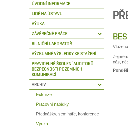
ÚVODNÍ INFORMACE
PŘ
LIDÉ NA ÚSTAVU
VÝUKA
ZÁVĚREČNÉ PRÁCE
BES
SILNIČNÍ LABORATOŘ
Vložen
VÝZKUMNÉ VÝSLEDKY KE STAŽENÍ
Zejména
nás, ně
PRAVIDELNÉ ŠKOLENÍ AUDITORŮ
BEZPEČNOSTI POZEMNÍCH
Pondělí
KOMUNIKACÍ
ARCHIV
Exkurze
Pracovní nabídky
Přednášky, semináře, konference
Výuka