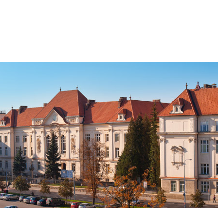
Jít
na
obsah