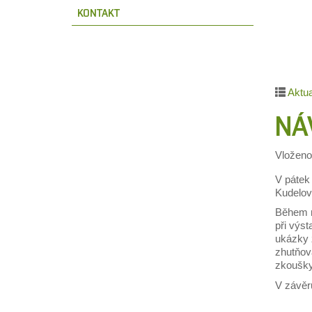
KONTAKT
Aktua
NÁ
Vložen
V pátek 
Kudelov
Během n
při výs
ukázky 
zhutňova
zkoušky 
V závěr