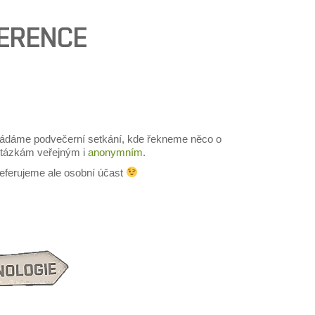
FERENCE
ořádáme podvečerní setkání, kde řekneme něco o
otázkám veřejným i
anonymním
.
referujeme ale osobní účast