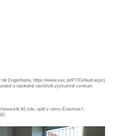
r de Engenharia,
https://www.isec.pt/PT/Default.aspx
)
boratoř a následně navštívili výzkumné centrum
://www.ktk.lt/
) zde, opět v rámci Erasmus+,
 3D.