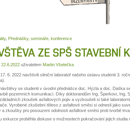
lity
,
Přednášky, semináře, konference
VŠTĚVA ZE SPŠ STAVEBNÍ 
o
22.6.2022
uživatelem
Martin Všetečka
17. 6. 2022 navštívili silniční laboratoř našeho ústavu studenti 3. ro
a).
ávštěvy se studenti v úvodní přednášce doc. Hýzla a doc. Daška sezn
tavbě pozemních komunikací. Díky doktorandům Ing. Šperkovi, Ing. S
základních zkoušek asfaltových pojiv a vyzkoušeli si také laborator
če. Vyrobené zkušební těleso z asfaltové směsi si odnesli jako suven
a zkoušky pro posouzení odolnosti asfaltové směsi proti tvorbě trval
u exkurze proběhla diskuse o možnostech pokračování jejich studia 