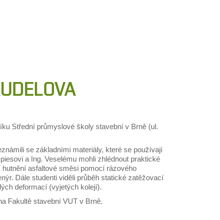
KUDELOVA
čníku Střední průmyslové školy stavební v Brně (ul.
ámili se základními materiály, které se používají
piesovi a Ing. Veselému mohli zhlédnout praktické
ní hutnění asfaltové směsi pomocí rázového
ýr. Dále studenti viděli průběh statické zatěžovací
ých deformací (vyjetých kolejí).
na Fakultě stavební VUT v Brně.