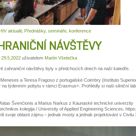
IV aktualit
,
Přednášky, semináře, konference
HRANIČNÍ NÁVŠTĚVY
o
29.5.2022
uživatelem
Martin Všetečka
ě zahraniční návštěvy byly v předchozích dnech na naší katedře.
Meneses a Teresa Fragoso z portugalské Coimbry (Instituto Superio
 na týdenním pobytu v rámci Erasmus+. Prohlédly si naši silniční la
 Matas Švenčionis a Marius Narkus z Kaunaské technické univerzity
echnikos kolegija / University of Applied Engineering Sciences,
https
ili svoje oblasti zájmu – jednak mosty a jednak projektování v Civilu