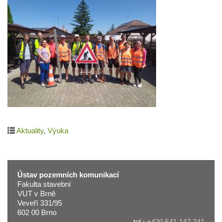
Aktuality
,
Výuka
Ústav pozemních komunikací
Fakulta stavební
VUT v Brně
Veveří 331/95
602 00 Brno
tel.:
+420 541 147 341