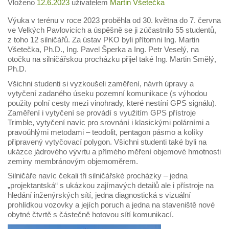
Vloženo
12.6.2023
uživatelem
Martin Všetečka
Výuka v terénu v roce 2023 proběhla od 30. května do 7. června
ve Velkých Pavlovicích a úspěšně se ji zúčastnilo 55 studentů,
z toho 12 silničářů. Za ústav PKO byli přítomni Ing. Martin
Všetečka, Ph.D., Ing. Pavel Šperka a Ing. Petr Veselý, na
otočku na silničářskou procházku přijel také Ing. Martin Smělý,
Ph.D.
Všichni studenti si vyzkoušeli zaměření, návrh úpravy a
vytyčení zadaného úseku pozemní komunikace (s výhodou
použity polní cesty mezi vinohrady, které nestíní GPS signálu).
Zaměření i vytyčení se provádí s využitím GPS přístroje
Trimble, vytyčení navíc pro srovnání i klasickými polárními a
pravoúhlými metodami – teodolit, pentagon pásmo a kolíky
připravený vytyčovací polygon. Všichni studenti také byli na
ukázce jádrového vývrtu a přímého měření objemové hmotnosti
zeminy membránovým objemoměrem.
Silničáře navíc čekali tři silničářské procházky – jedna
„projektantská“ s ukázkou zajímavých detailů ale i přístroje na
hledání inženýrských sítí, jedna diagnostická s vizuální
prohlídkou vozovky a jejích poruch a jedna na staveniště nové
obytné čtvrtě s částečně hotovou sítí komunikací.