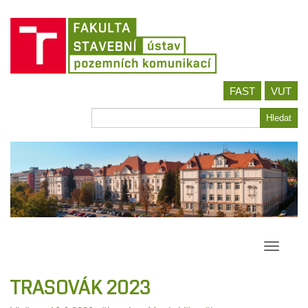
Jít
FAST
VUT
na
obsah
Hledat
Hledat
Přepína
navigac
TRASOVÁK 2023