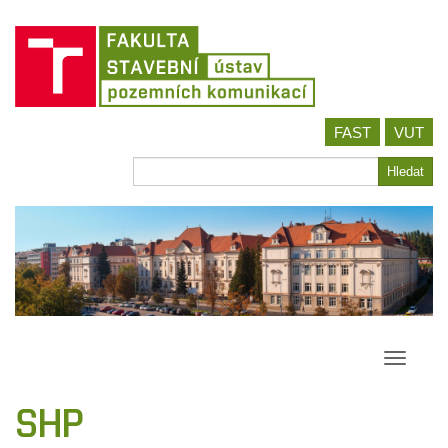
Jít
FAST
VUT
na
obsah
Hledat
Hledat
Přepína
navigac
SHP