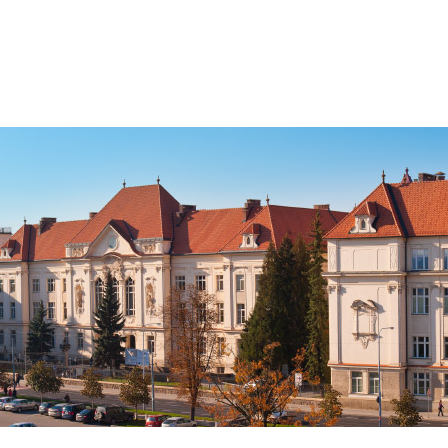
Jít
na
obsah