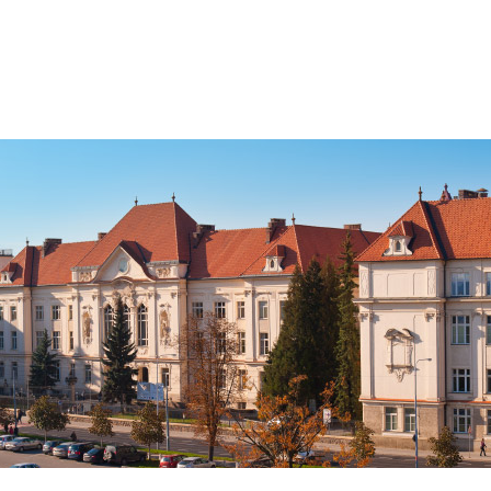
Jít
na
obsah