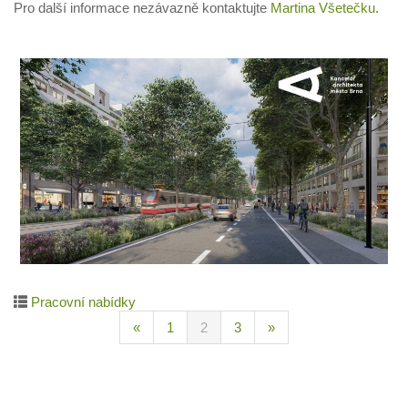
Pro další informace nezávazně kontaktujte
Martina Všetečku
.
Pracovní nabídky
«
1
2
3
»