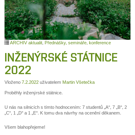
ARCHIV aktualit
,
Přednášky, semináře, konference
INŽENÝRSKÉ STÁTNICE
2022
Vloženo
7.2.2022
uživatelem
Martin Všetečka
Proběhly inženýrské státnice.
U nás na silnicích s tímto hodnocením: 7 studentů „A“, 7 „B“, 2
„C“, 1 „D“ a 1 „E“. K tomu dva návrhy na ocenění děkanem.
Všem blahopřejeme!