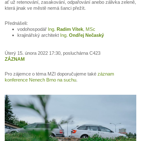
ať už retenování, zasakování, odpařování anebo zálivka zeleně,
která jinak ve městě nemá šanci přežít.
Přednášeli:
vodohospodář
Ing.
Radim Vítek
, MSc
krajinářský architekt
Ing.
Ondřej Nečaský
Úterý 15. února 2022 17:30, posluchárna C423
ZÁZNAM
Pro zájemce o téma MZI doporučujeme také
záznam
konference Nenech Brno na suchu
.