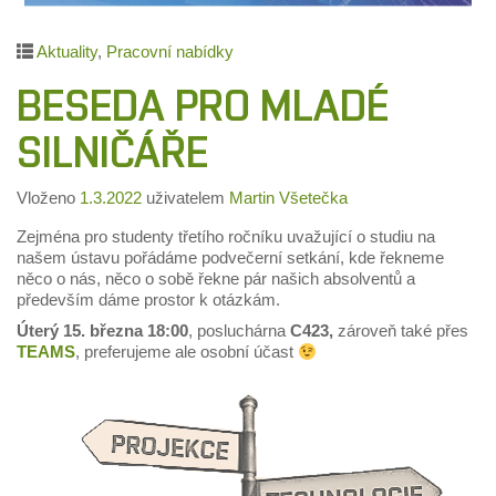
Aktuality
,
Pracovní nabídky
BESEDA PRO MLADÉ
SILNIČÁŘE
Vloženo
1.3.2022
uživatelem
Martin Všetečka
Zejména pro studenty třetího ročníku uvažující o studiu na
našem ústavu pořádáme podvečerní setkání, kde řekneme
něco o nás, něco o sobě řekne pár našich absolventů a
především dáme prostor k otázkám.
Úterý 15. března 18:00
, posluchárna
C423,
zároveň také přes
TEAMS
, preferujeme ale osobní účast