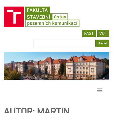
Jít
FAST
VUT
na
obsah
Hledat
Hledat
Přepína
navigac
AUTOR:
MARTIN